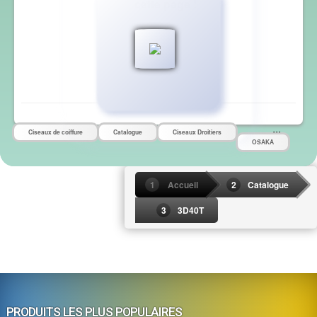
cette page
!
,
,
,
Ciseaux de coiffure
Catalogue
Ciseaux Droitiers
OSAKA
Accueil
Catalogue
3D40T
PRODUITS LES PLUS POPULAIRES