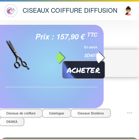
CISEAUX COIFFURE DIFFUSION
TTC
Prix : 157,90 €
En stock
3D40T
Accueil
Catalogue
ACHETER
3D40T
3D40T
,
,
,
Ciseaux de coiffure
Catalogue
Ciseaux Droitiers
OSAKA