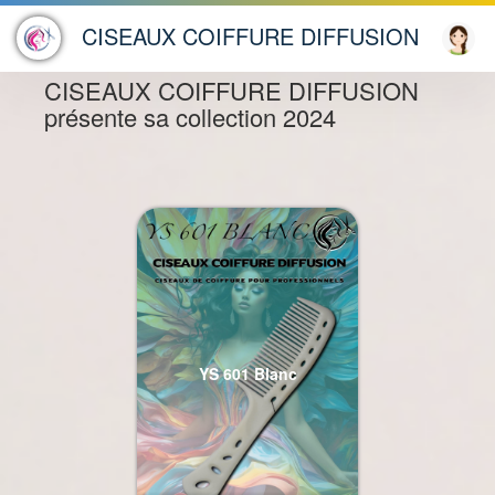
"Hello ! En quoi puis-je
PEIGNES DÉMÉLOIRS
CISEAUX COIFFURE DIFFUSION
×
vous aider ?"
CISEAUX COIFFURE DIFFUSION
présente sa collection 2024
YS 601 Blanc