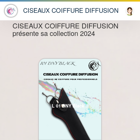
"Hello ! En quoi puis-je
ACCESSOIRES ETUIS
CISEAUX COIFFURE DIFFUSION
×
vous aider ?"
CISEAUX COIFFURE DIFFUSION
présente sa collection 2024
L 01 DNY Black 1