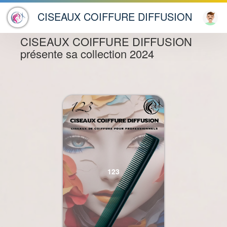
"Hello ! En quoi puis-je
KISSEI
CISEAUX COIFFURE DIFFUSION
×
vous aider ?"
CISEAUX COIFFURE DIFFUSION
présente sa collection 2024
123