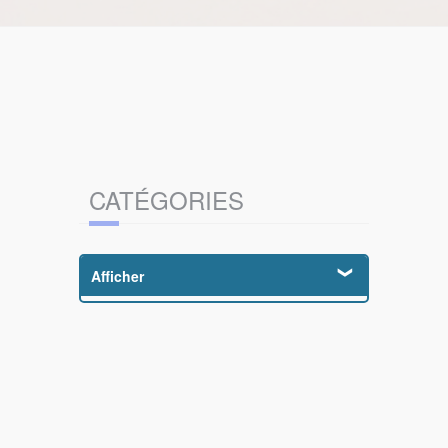
CATÉGORIES
Afficher
Affûtage (4)
Aiguisage (4)
Affilage (4)
Ciseaux de coiffure (69)