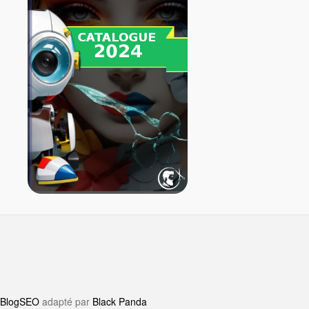
CA 55
L 55
FLAT 63
DOME 60
YCE 60
ATS 314 SL
BlogSEO
adapté par
Black Panda
RTA 60