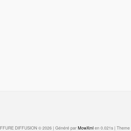
Atelier (4)
Fonctionnement (2)
Catalogue (203)
Ciseaux droits (8)
Ciseaux sculpteurs (2)
Damascus (7)
Effileurs et Sculpteurs (3)
Ciseaux Gauchers (11)
Brosses Plates (19)
Brosses Rondes (18)
Brosses (37)
Peignes Barbiers (15)
FFURE DIFFUSION © 2026 | Généré par
MowXml
en 0.021s
|
Theme
Peignes (43)